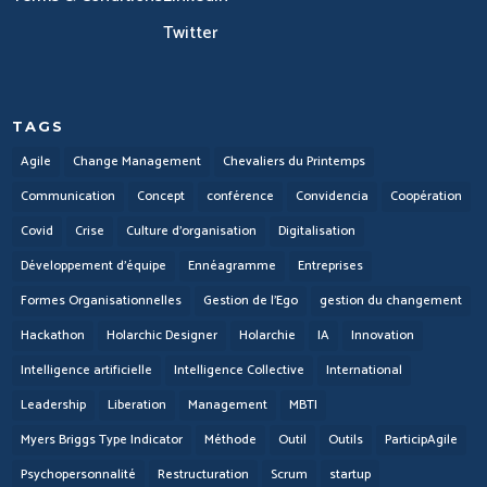
Twitter
TAGS
Agile
Change Management
Chevaliers du Printemps
Communication
Concept
conférence
Convidencia
Coopération
Covid
Crise
Culture d'organisation
Digitalisation
Développement d'équipe
Ennéagramme
Entreprises
Formes Organisationnelles
Gestion de l'Ego
gestion du changement
Hackathon
Holarchic Designer
Holarchie
IA
Innovation
Intelligence artificielle
Intelligence Collective
International
Leadership
Liberation
Management
MBTI
Myers Briggs Type Indicator
Méthode
Outil
Outils
ParticipAgile
Psychopersonnalité
Restructuration
Scrum
startup