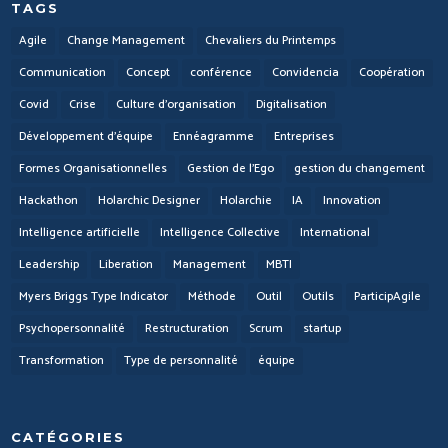
TAGS
Agile
Change Management
Chevaliers du Printemps
Communication
Concept
conférence
Convidencia
Coopération
Covid
Crise
Culture d'organisation
Digitalisation
Développement d'équipe
Ennéagramme
Entreprises
Formes Organisationnelles
Gestion de l'Ego
gestion du changement
Hackathon
Holarchic Designer
Holarchie
IA
Innovation
Intelligence artificielle
Intelligence Collective
International
Leadership
Liberation
Management
MBTI
Myers Briggs Type Indicator
Méthode
Outil
Outils
ParticipAgile
Psychopersonnalité
Restructuration
Scrum
startup
Transformation
Type de personnalité
équipe
CATÉGORIES