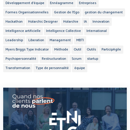
Développement d'équipe
Ennéagramme
Entreprises
Formes Organisationnelles
Gestion de l'Ego
gestion du changement
Hackathon
Holarchic Designer
Holarchie
IA
Innovation
Intelligence artificielle
Intelligence Collective
International
Leadership
Liberation
Management
MBTI
Myers Briggs Type Indicator
Méthode
Outil
Outils
ParticipAgile
Psychopersonnalité
Restructuration
Scrum
startup
Transformation
Type de personnalité
équipe