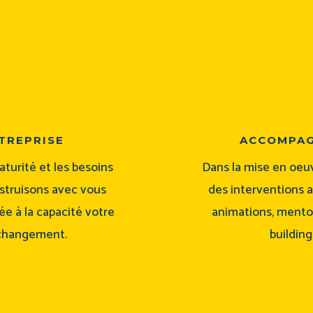
treprise
accompag
aturité et les besoins
Dans la mise en oe
nstruisons avec vous
des interventions 
e à la capacité votre
animations, mentor
 changement.
buildin