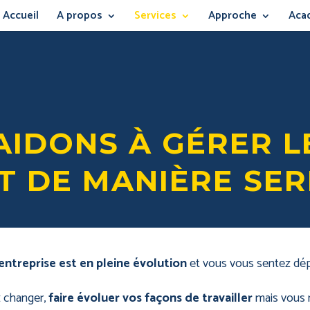
Accueil
A propos
Services
Approche
Aca
AIDONS À GÉRER L
 DE MANIÈRE SER
entreprise est en pleine évolution
et vous vous sentez dé
 changer,
faire évoluer vos façons de travailler
mais vous 