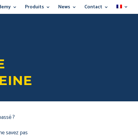
demy
Produits
News
Contact
E
EINE
passé ?
ne savez pas