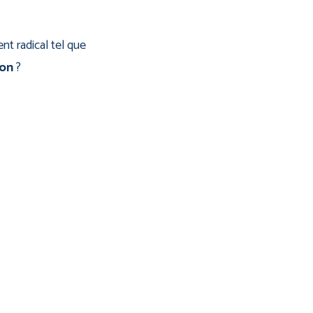
t radical tel que
ion
?