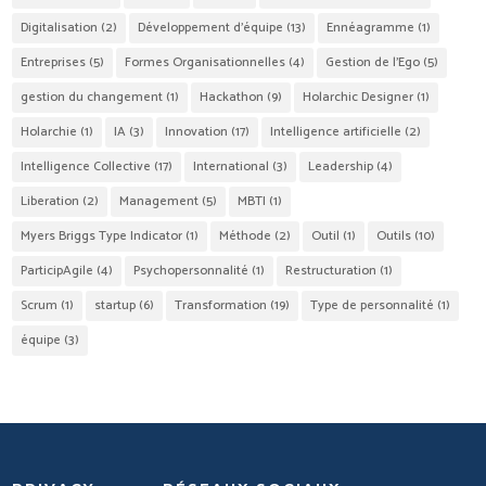
Digitalisation
(2)
Développement d'équipe
(13)
Ennéagramme
(1)
Entreprises
(5)
Formes Organisationnelles
(4)
Gestion de l'Ego
(5)
gestion du changement
(1)
Hackathon
(9)
Holarchic Designer
(1)
Holarchie
(1)
IA
(3)
Innovation
(17)
Intelligence artificielle
(2)
Intelligence Collective
(17)
International
(3)
Leadership
(4)
Liberation
(2)
Management
(5)
MBTI
(1)
Myers Briggs Type Indicator
(1)
Méthode
(2)
Outil
(1)
Outils
(10)
ParticipAgile
(4)
Psychopersonnalité
(1)
Restructuration
(1)
Scrum
(1)
startup
(6)
Transformation
(19)
Type de personnalité
(1)
équipe
(3)