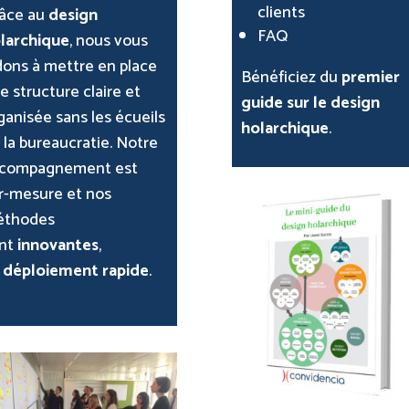
clients
âce au
design
FAQ
larchique
, nous vous
dons à mettre en place
Bénéficiez du
premier
e structure claire et
guide sur le design
ganisée sans les écueils
holarchique
.
 la bureaucratie. Notre
compagnement est
r-mesure et nos
thodes
nt
innovantes
,
u
déploiement rapide
.