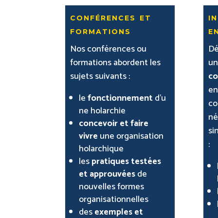
conférences et
i
formations
e
Nos conférences ou
Dé
formations abordent les
u
sujets suivants :
co
en
le
fonctionnement
d’u
co
ne holarchie
né
concevoir et faire
si
vivre
une organisation
:
holarchique
les
pratiques testées
et approuvées
de
nouvelles formes
organisationnelles
des
exemples et