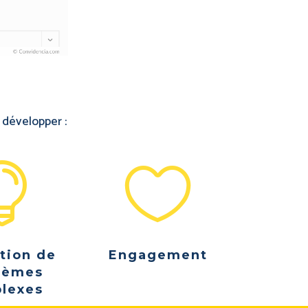
r développer :


tion de
Engagement
lèmes
lexes