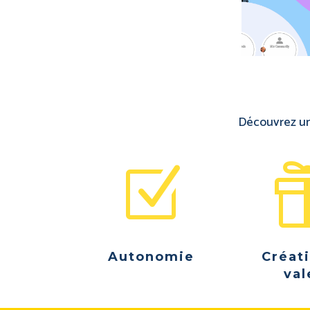
Découvrez une
Z
Autonomie
Créat
val