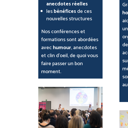
anecdotes réelles
Gr
les
bénéfices
de ces
ho
nouvelles structures
ai
un
Nos conférences et
or
formations sont abordées
de
avec
humour
, anecdotes
ac
et clin d’oeil, de quoi vous
su
faire passer un bon
mé
moment.
so
a