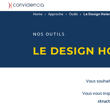
Home
>
Approche
>
Outils
>
Le Design Hola
NOS OUTILS
LE DESIGN 
Vous souhait
Vous vous insp
struct