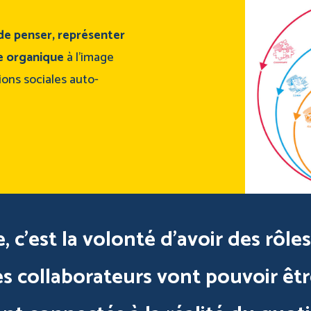
de penser, représenter
re organique
à l’image
ions sociales auto-
 c’est la volonté d’avoir des rôles
 les collaborateurs vont pouvoir ê