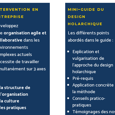
ntervention en
mini-guide du
ntreprise
design
holarchique
veloppez
ne
organisation agile et
Les différents points
llaborative
dans les
abordés dans le guide :
vironnements
Explication et
mplexes actuels
vulgarisation de
cessite de travailler
l’approche du design
multanément sur 3 axes
holarchique
Pré-requis
Application concrète
la structure de
la méthode
l’organisation
Conseils pratico-
la culture
pratiques
les pratiques
Témoignages des no