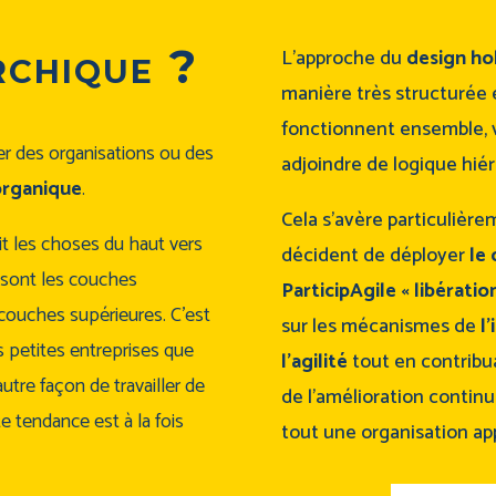
rchique ?
L’approche du
design ho
manière très structurée e
fonctionnent ensemble, vi
ner des organisations ou des
adjoindre de logique hiér
organique
.
Cela s’avère particulière
it les choses du haut vers
décident de déployer
le
e sont les couches
ParticipAgile « libératio
s couches supérieures. C’est
sur les mécanismes de
l
s petites entreprises que
l’agilité
tout en contribu
utre façon de travailler de
de l’amélioration contin
e tendance est à la fois
tout une organisation ap