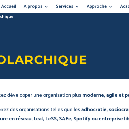
Accueil
A propos
Services
Approche
Aca
rchique
HOLARCHIQUE
ez développer une organisation plus
moderne, agile et pa
irez des organisations telles que les
adhocratie, sociocrat
ure en réseau, teal, LeSS, SAFe, Spotify ou entreprise li