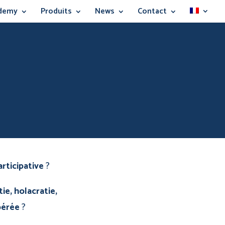
demy
Produits
News
Contact
rticipative
?
ie, holacratie,
bérée
?