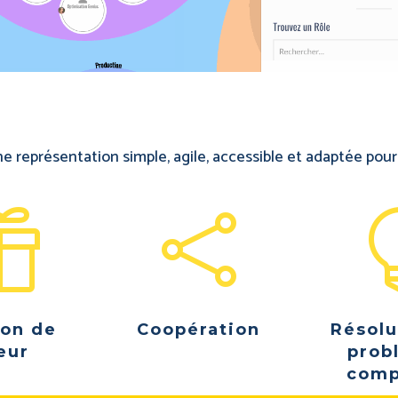
 représentation simple, agile, accessible et adaptée pou


ion de
Coopération
Résolu
eur
prob
comp