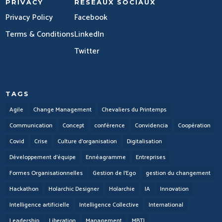
PRIVACY
RÉSEAUX SOCIAUX
Privacy Policy
Facebook
Terms & Conditions
LinkedIn
Twitter
TAGS
Agile
Change Management
Chevaliers du Printemps
Communication
Concept
conférence
Convidencia
Coopération
Covid
Crise
Culture d'organisation
Digitalisation
Développement d'équipe
Ennéagramme
Entreprises
Formes Organisationnelles
Gestion de l'Ego
gestion du changement
Hackathon
Holarchic Designer
Holarchie
IA
Innovation
Intelligence artificielle
Intelligence Collective
International
Leadership
Liberation
Management
MBTI