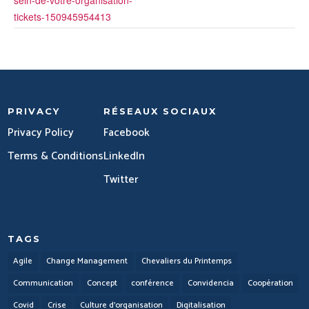
sein-de-votre-organisation-
tickets-150945954413
PRIVACY
RÉSEAUX SOCIAUX
Privacy Policy
Facebook
Terms & Conditions
LinkedIn
Twitter
TAGS
Agile
Change Management
Chevaliers du Printemps
Communication
Concept
conférence
Convidencia
Coopération
Covid
Crise
Culture d'organisation
Digitalisation