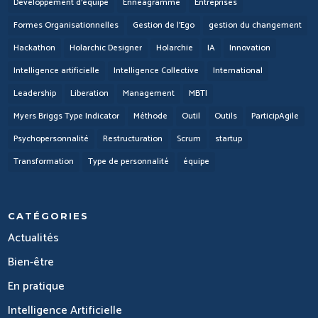
Développement d'équipe
Ennéagramme
Entreprises
Formes Organisationnelles
Gestion de l'Ego
gestion du changement
Hackathon
Holarchic Designer
Holarchie
IA
Innovation
Intelligence artificielle
Intelligence Collective
International
Leadership
Liberation
Management
MBTI
Myers Briggs Type Indicator
Méthode
Outil
Outils
ParticipAgile
Psychopersonnalité
Restructuration
Scrum
startup
Transformation
Type de personnalité
équipe
CATÉGORIES
Actualités
Bien-être
En pratique
Intelligence Artificielle