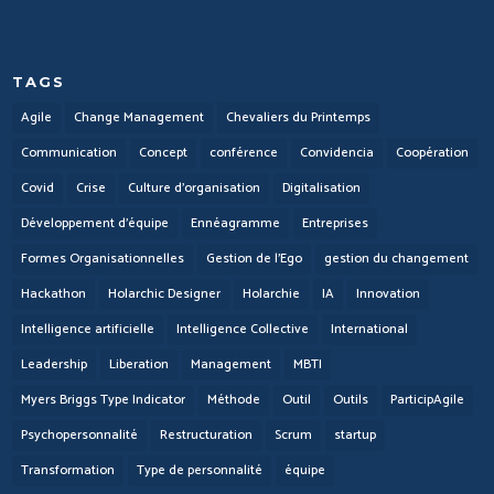
TAGS
Agile
Change Management
Chevaliers du Printemps
Communication
Concept
conférence
Convidencia
Coopération
Covid
Crise
Culture d'organisation
Digitalisation
Développement d'équipe
Ennéagramme
Entreprises
Formes Organisationnelles
Gestion de l'Ego
gestion du changement
Hackathon
Holarchic Designer
Holarchie
IA
Innovation
Intelligence artificielle
Intelligence Collective
International
Leadership
Liberation
Management
MBTI
Myers Briggs Type Indicator
Méthode
Outil
Outils
ParticipAgile
Psychopersonnalité
Restructuration
Scrum
startup
Transformation
Type de personnalité
équipe