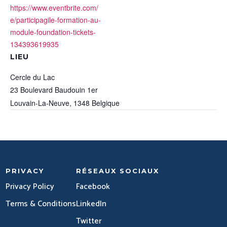
https://www.eventbrite.com/
e/participagile-formation-au-
module-foundation-tickets-
134393619935
LIEU
Cercle du Lac
23 Boulevard Baudouin 1er
Louvain-La-Neuve
,
1348
Belgique
PRIVACY
RÉSEAUX SOCIAUX
Privacy Policy
Facebook
Terms & Conditions
LinkedIn
Twitter