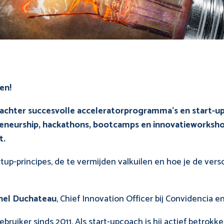
en!
hter succesvolle acceleratorprogramma’s en start-upi
reneurship, hackathons, bootcamps en innovatieworksho
t.
artup-principes, de te vermijden valkuilen en hoe je de ve
hel Duchateau
, Chief Innovation Officer bij Convidencia en 
ruiker sinds 2011. Als start-upcoach is hij actief betrokk