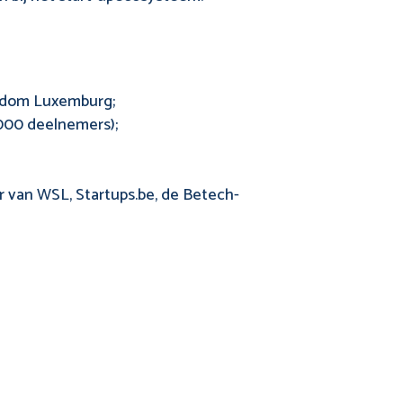
ogdom Luxemburg;
.000 deelnemers);
r van WSL, Startups.be, de Betech-