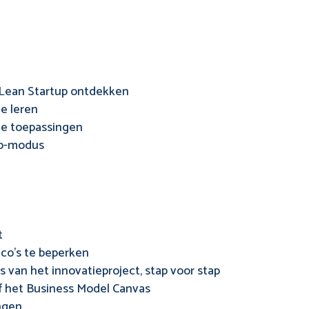
 Lean Startup ontdekken
e leren
nde toepassingen
up-modus
t
ico’s te beperken
rs van het innovatieproject, stap voor stap
 het Business Model Canvas
ngen