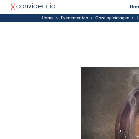
Ho
Home
>
Evenementen
>
Onze opleidingen
>
L