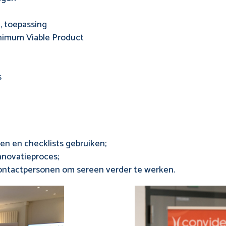
e, toepassing
inimum Viable Product
s
s
en en checklists gebruiken;
innovatieproces;
 contactpersonen om sereen verder te werken.