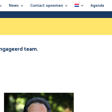
News
Contact opnemen
Agenda
eëngageerd team.