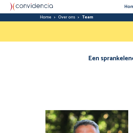
Ho
Home
>
Over ons
>
Team
Een sprankelend