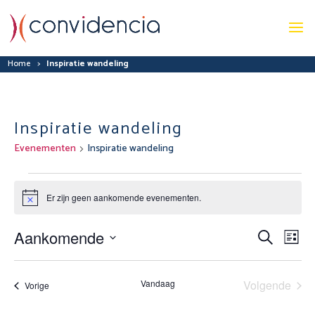
Home
>
Inspiratie wandeling
Inspiratie wandeling
Evenementen
Inspiratie wandeling
Evenementen
Er zijn geen aankomende evenementen.
Bericht
Aankomende
Evenem
Ev
Zoeken
Lijst
we
Zoeken
Selecteer
nav
en
een
Vandaag
Volgende
Evenementen
Vorige
weerge
datum.
Eveneme
navigat